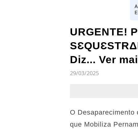
A
E
URGENTE! Po
SƐQUƐSTRΔD0
Diz... Ver ma
29/03/2025
O Desaparecimento d
que Mobiliza Perna