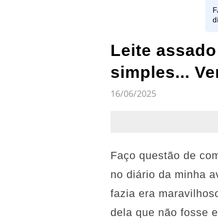
F
d
Leite assad
simples... Ve
16/06/2025
Faço questão de com
no diário da minha a
fazia era maravilhos
dela que não fosse 