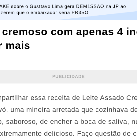
AKE sobre o Gusttavo Lima gera DEM1SSÃO na JP ao
izerem que o embaixador seria PR3SO
o cremoso com apenas 4 in
r mais
PUBLICIDADE
partilhar essa receita de Leite Assado C
vó, uma mineira arretada que cozinhava d
o, saboroso, de encher a boca de saliva, 
extremamente delicioso. Faço questão de c