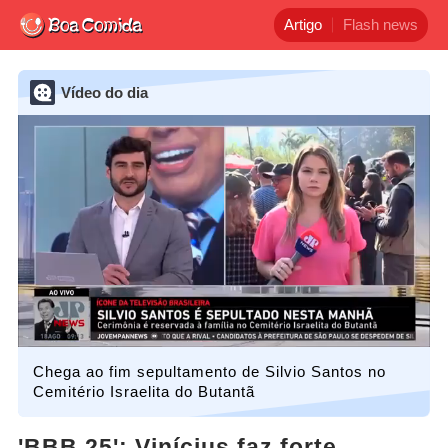
Artigo
Flash news
Vídeo do dia
Chega ao fim sepultamento de Silvio Santos no
Cemitério Israelita do Butantã
'BBB 25': Vinícius faz forte