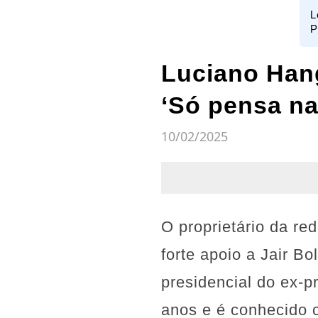
L
P
Luciano Hang
‘Só pensa na
10/02/2025
O proprietário da re
forte apoio a Jair B
presidencial do ex-p
anos e é conhecido 