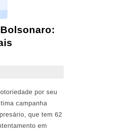
 Bolsonaro:
ais
notoriedade por seu
última campanha
mpresário, que tem 62
ontentamento em