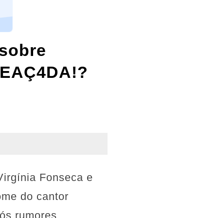
sobre
AMEAÇ4DA!?
Virgínia Fonseca e
ome do cantor
pós rumores