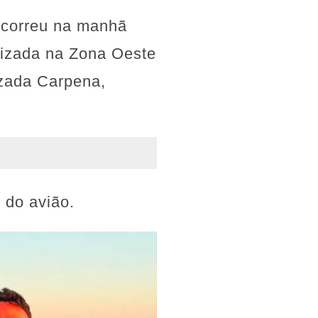
ocorreu na manhã
alizada na Zona Oeste
uzada Carpena,
 do avião.