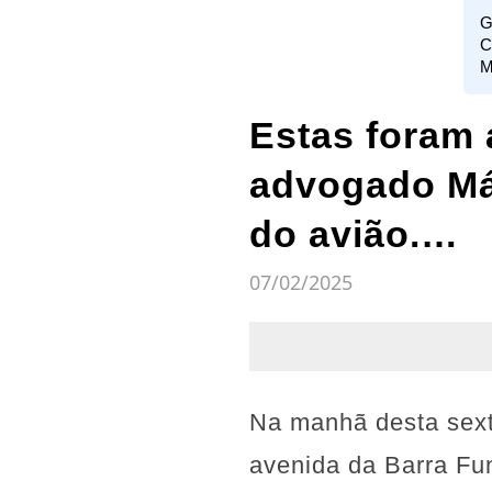
G
C
M
Estas foram a
advogado Má
do avião.…
07/02/2025
Na manhã desta sexta
avenida da Barra Fu