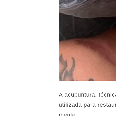
A acupuntura, técni
utilizada para restau
mente.