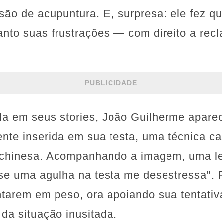
o de acupuntura. E, surpresa: ele fez que
anto suas frustrações — com direito a rec
PUBLICIDADE
a em seus stories, João Guilherme apare
nte inserida em sua testa, uma técnica car
l chinesa. Acompanhando a imagem, uma l
e uma agulha na testa me desestressa". Fo
tarem em peso, ora apoiando sua tentativ
 da situação inusitada.