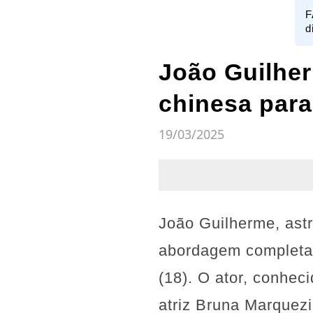
F
d
João Guilher
chinesa para 
19/03/2025
João Guilherme, ast
abordagem completame
(18). O ator, conhec
atriz Bruna Marquez