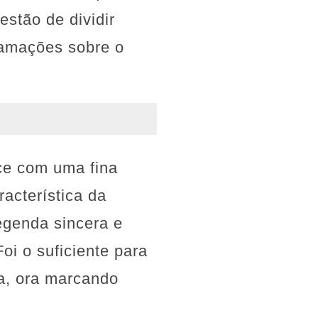
stão de dividir
lamações sobre o
ce com uma fina
acterística da
egenda sincera e
i o suficiente para
a, ora marcando