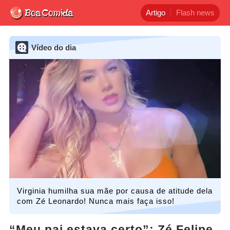
Artigo
Flash news
Vídeo do dia
Virginia humilha sua mãe por causa de atitude dela
com Zé Leonardo! Nunca mais faça isso!
“Meu pai estava certo”: Zé Felipe