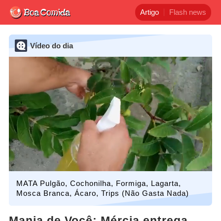
Artigo
Flash news
Vídeo do dia
MATA Pulgão, Cochonilha, Formiga, Lagarta,
Mosca Branca, Ácaro, Trips (Não Gasta Nada)
Mania de Você: Mércia entrega