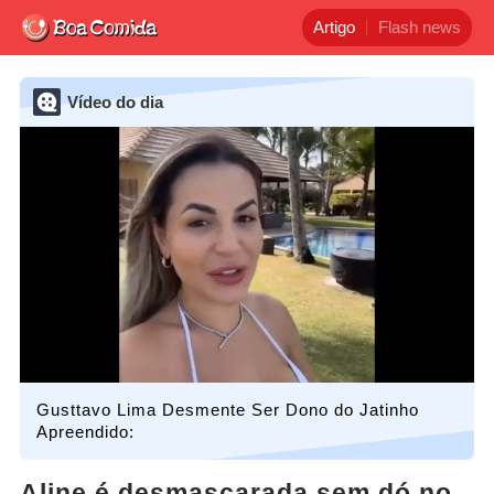
Artigo
Flash news
Vídeo do dia
Gusttavo Lima Desmente Ser Dono do Jatinho
Apreendido:
Aline é desmascarada sem dó no