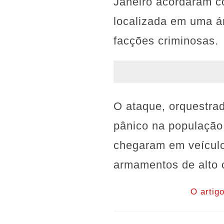
Janeiro acordaram co
localizada em uma ár
facções criminosas.
O ataque, orquestrad
pânico na população
chegaram em veículos
armamentos de alto c
O artig