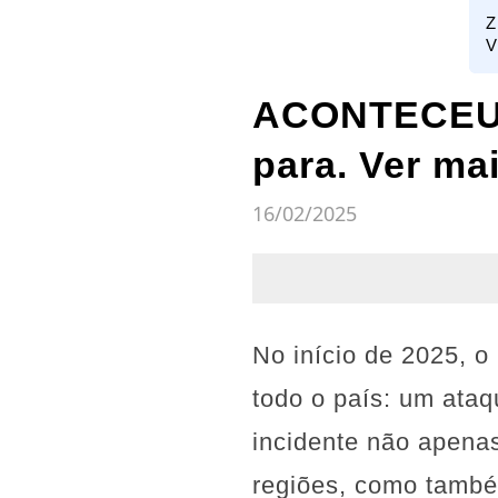
Z
V
ACONTECEU! 
para. Ver mai
16/02/2025
No início de 2025, o
todo o país: um ataq
incidente não apena
regiões, como també