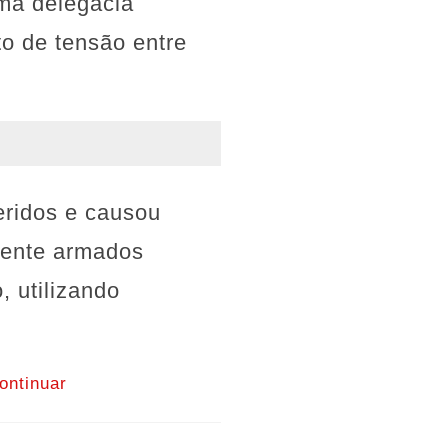
uma delegacia
to de tensão entre
eridos e causou
mente armados
, utilizando
ontinuar