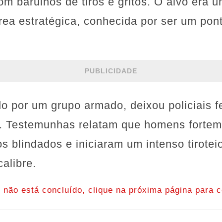
m barulhos de tiros e gritos. O alvo era 
ea estratégica, conhecida por ser um pon
PUBLICIDADE
o por um grupo armado, deixou policiais f
. Testemunhas relatam que homens forte
 blindados e iniciaram um intenso tiroteio
alibre.
o não está concluído, clique na próxima página para c