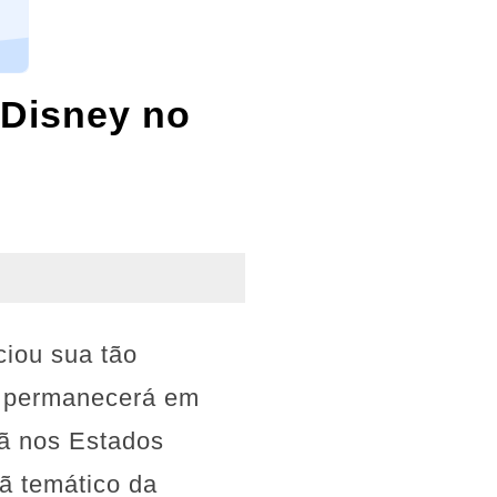
 Disney no
ciou sua tão
e permanecerá em
ã nos Estados
ã temático da