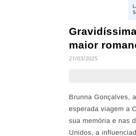
L
S
Gravidíssima
maior roman
21/03/2025
Brunna Gonçalves, a i
esperada viagem a 
sua memória e nas d
Unidos, a influenci