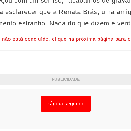
meçou com um sorriso, "acabamos de gravar
ra esclarecer que a Renata Brás, uma ami
ento estranho. Nada do que dizem é verd
o não está concluído, clique na próxima página para c
PUBLICIDADE
Página seguinte