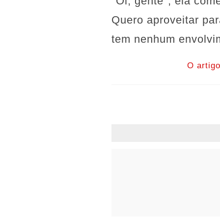
"Oi, gente", ela co
Quero aproveitar pa
tem nenhum envolvim
O artig