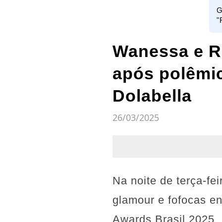
G
"
Wanessa e R
após polêmi
Dolabella
26/03/2025
Na noite de terça-fe
glamour e fofocas e
Awards Brasil 2025.