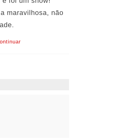
 e foi um show!
ga maravilhosa, não
ade.
ontinuar