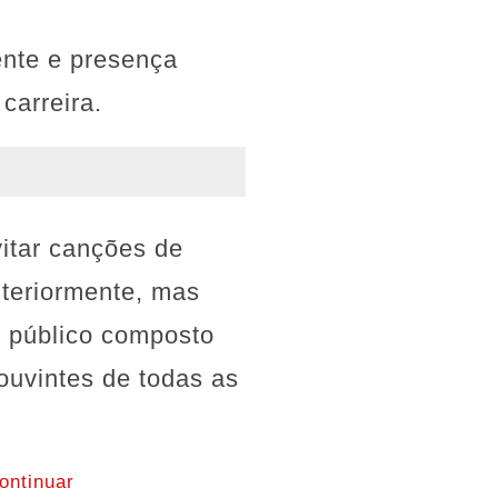
ente e presença
carreira.
vitar canções de
nteriormente, mas
m público composto
ouvintes de todas as
ontinuar