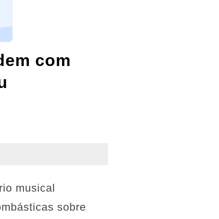
ndem com
u
rio musical
ombásticas sobre