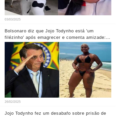
03/03/2025
Bolsonaro diz que Jojo Todynho está 'um
filézinho' após emagrecer e comenta amizade:
'Somos iguais'
26/02/2025
Jojo Todynho fez um desabafo sobre prisão de