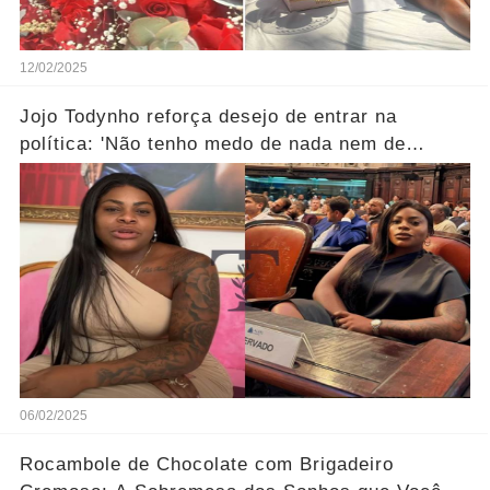
12/02/2025
Jojo Todynho reforça desejo de entrar na
política: 'Não tenho medo de nada nem de
ninguém'...Ver mais
06/02/2025
Rocambole de Chocolate com Brigadeiro