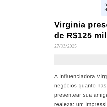
D
H
Virginia pre
de R$125 mil
27/03/2025
A influenciadora Vi
negócios quanto nas
presentear sua amig
realeza: um impress