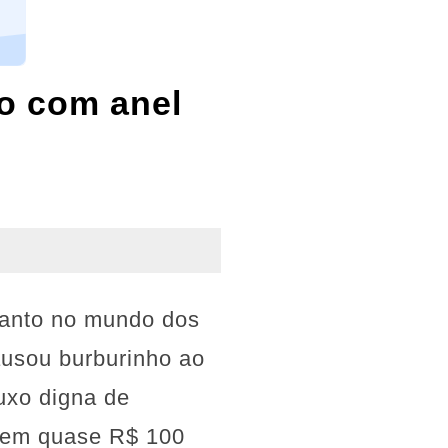
io com anel
tanto no mundo dos
ausou burburinho ao
uxo digna de
o em quase R$ 100