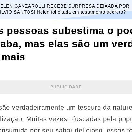
ELEN GANZAROLLI RECEBE SURPRESA DEIXADA POR
ILVIO SANTOS! Helen foi citada em testamento secreto?
s pessoas subestima o po
iaba, mas elas são um ver
r mais
PUBLICIDADE
 são verdadeiramente um tesouro da natur
lização. Muitas vezes ofuscadas pela popu
nsumida por seu sabor delicioso, essas f