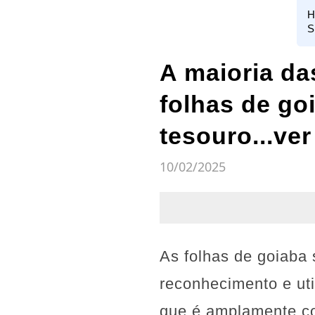
H
S
A maioria da
folhas de go
tesouro...ve
10/02/2025
As folhas de goiaba
reconhecimento e uti
que é amplamente co