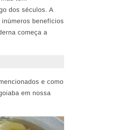
go dos séculos. A
s inúmeros benefícios
oderna começa a
 mencionados e como
 goiaba em nossa