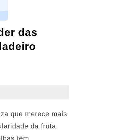
der das
dadeiro
eza que merece mais
laridade da fruta,
olhas têm