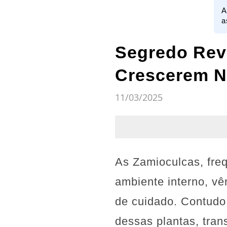
A
a
Segredo Rev
Crescerem N
11/03/2025
As Zamioculcas, fre
ambiente interno, vê
de cuidado. Contudo
dessas plantas, tra