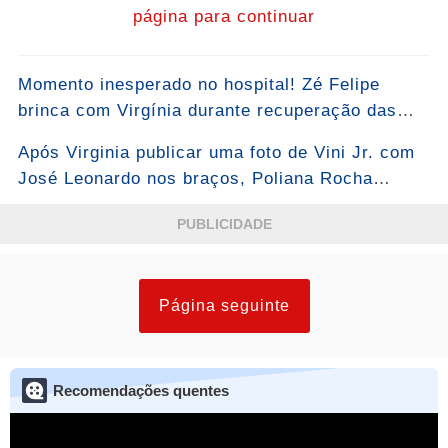
página para continuar
Momento inesperado no hospital! Zé Felipe
brinca com Virgínia durante recuperação das
filhas e vídeo viraliza...Ver mais
Após Virginia publicar uma foto de Vini Jr. com
José Leonardo nos braços, Poliana Rocha
compartilhou um story das crianças
PUBLICIDADE
acompanhado da frase: “Pai é pai”
Página seguinte
Recomendações quentes