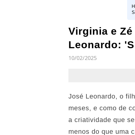
H
S
Virginia e Z
Leonardo: 'S
10/02/2025
José Leonardo, o fil
meses, e como de co
a criatividade que s
menos do que uma ce