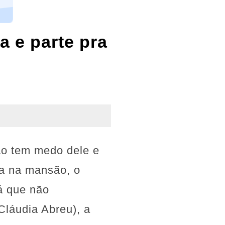
a e parte pra
não tem medo dele e
ta na mansão, o
á que não
(Cláudia Abreu), a