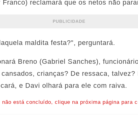
y Franco) reclamará que os netos não para
PUBLICIDADE
daquela maldita festa?", perguntará.
onará Breno (Gabriel Sanches), funcionár
o cansados, crianças? De ressaca, talvez?
cará, e Davi olhará para ele com raiva.
o não está concluído, clique na próxima página para c