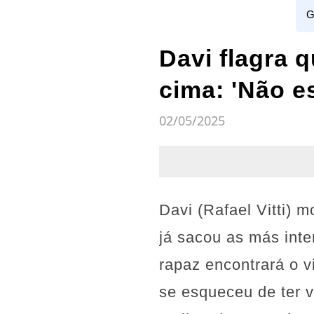
G
Davi flagra q
cima: 'Não e
02/05/2025
Davi (Rafael Vitti) 
já sacou as más int
rapaz encontrará o v
se esqueceu de ter vi