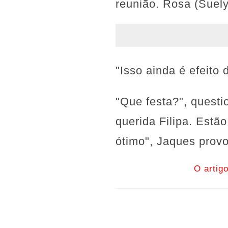
reunião. Rosa (Suel
"Isso ainda é efeito 
"Que festa?", questi
querida Filipa. Estã
ótimo", Jaques provo
O artig