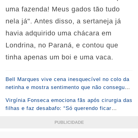
uma fazenda! Meus gados tão tudo
nela já". Antes disso, a sertaneja já
havia adquirido uma chácara em
Londrina, no Paraná, e contou que
tinha apenas um boi e uma vaca.
Bell Marques vive cena inesquecível no colo da
netinha e mostra sentimento que não consegue
esconder: “Bem-vinda, Malu!”... Ver mais
Virgínia Fonseca emociona fãs após cirurgia das
filhas e faz desabafo: “Só querendo ficar
grudada mesmo”...Ver mais
PUBLICIDADE