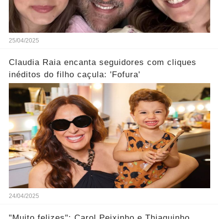
25/04/2025
Claudia Raia encanta seguidores com cliques
inéditos do filho caçula: 'Fofura'
24/04/2025
"Muito felizes"; Carol Peixinho e Thiaguinho