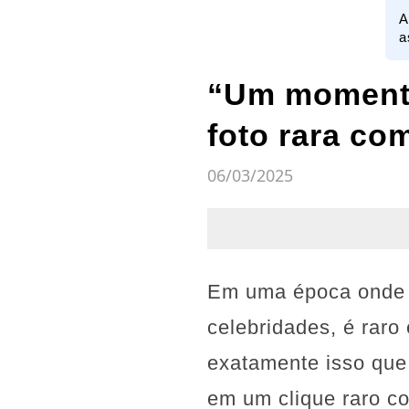
A
a
“Um momento 
foto rara com
06/03/2025
Em uma época onde o
celebridades, é raro
exatamente isso que
em um clique raro co