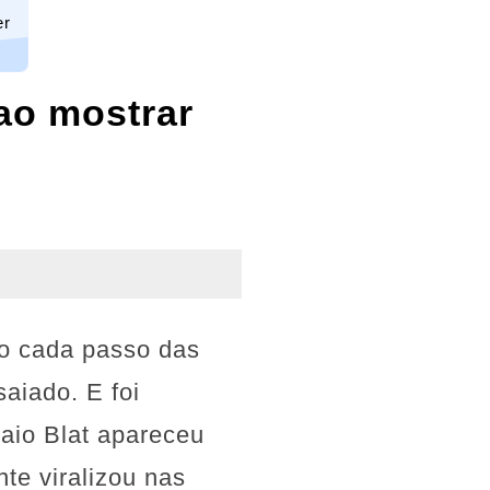
er
ao mostrar
o cada passo das
aiado. E foi
aio Blat apareceu
nte viralizou nas