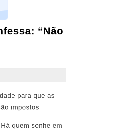
onfessa: “Não
edade para que as
são impostos
s. Há quem sonhe em