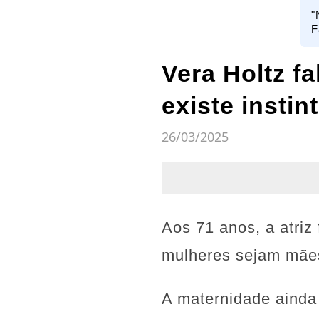
"
F
Vera Holtz f
existe instin
26/03/2025
Aos 71 anos, a atriz
mulheres sejam mães
A maternidade ainda