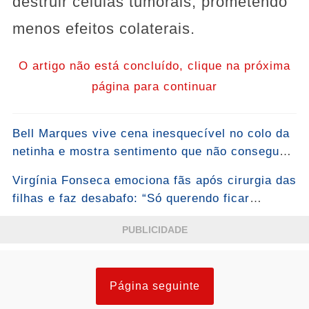
destruir células tumorais, prometendo
menos efeitos colaterais.
O artigo não está concluído, clique na próxima
página para continuar
Bell Marques vive cena inesquecível no colo da
netinha e mostra sentimento que não consegue
esconder: “Bem-vinda, Malu!”... Ver mais
Virgínia Fonseca emociona fãs após cirurgia das
filhas e faz desabafo: “Só querendo ficar
grudada mesmo”...Ver mais
PUBLICIDADE
Página seguinte