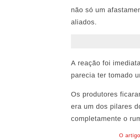
não só um afastamen
aliados.
A reação foi imediat
parecia ter tomado 
Os produtores ficara
era um dos pilares d
completamente o rum
O artig