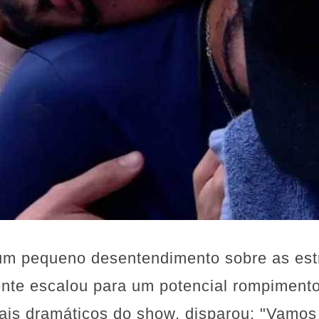
 pequeno desentendimento sobre as estra
nte escalou para um potencial rompiment
s dramáticos do show, disparou: "Vamos 