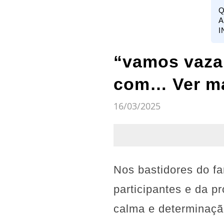
Q
A
I
“vamos vaza
com… Ver m
16/03/2025
Nos bastidores do f
participantes e da p
calma e determinaçã