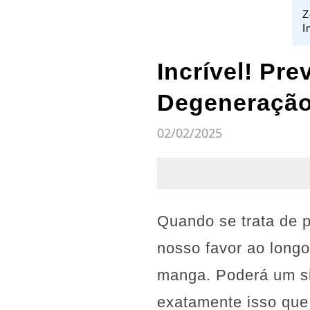
Z
I
Incrível! Pr
Degeneração
02/02/2025
Quando se trata de p
nosso favor ao long
manga. Poderá um si
exatamente isso que 