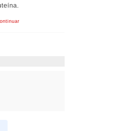
teína.
ontinuar