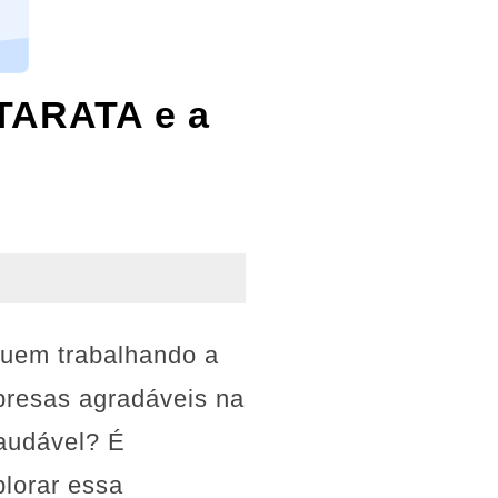
ATARATA e a
nuem trabalhando a
presas agradáveis na
audável? É
plorar essa