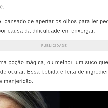
e.
, cansado de apertar os olhos para ler pe
e por causa da dificuldade em enxergar.
PUBLICIDADE
ma poção mágica, ou melhor, um suco qu
de ocular. Essa bebida é feita de ingredi
e manjericão.