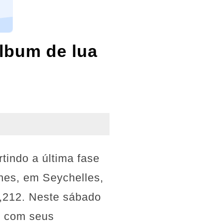
álbum de lua
tindo a última fase
hes, em Seychelles,
 9,212. Neste sábado
u com seus