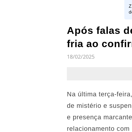
Z
d
Após falas d
fria ao confi
18/02/2025
Na última terça-feir
de mistério e suspe
e presença marcante
relacionamento com 