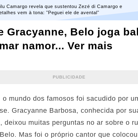
ilu Camargo revela que sustentou Zezé di Camargo e
etalhes vem à tona: "Peguei ele de avental"
e Gracyanne, Belo joga ba
rmar namor... Ver mais
PUBLICIDADE
a, o mundo dos famosos foi sacudido por u
nse. Gracyanne Barbosa, conhecida por sua
, deixou muitas perguntas no ar sobre o r
Belo. Mas foi o próprio cantor que coloc