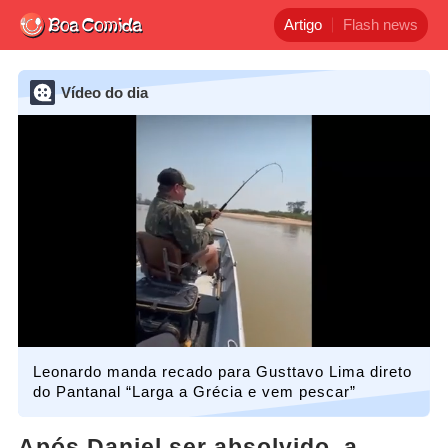
Artigo
Flash news
Vídeo do dia
Leonardo manda recado para Gusttavo Lima direto
do Pantanal “Larga a Grécia e vem pescar”
Após Daniel ser absolvido, a