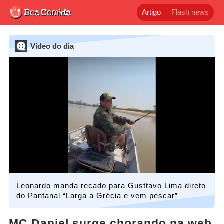
Artigo
Flash news
Vídeo do dia
Leonardo manda recado para Gusttavo Lima direto
do Pantanal “Larga a Grécia e vem pescar”
MC Daniel surge chorando na web