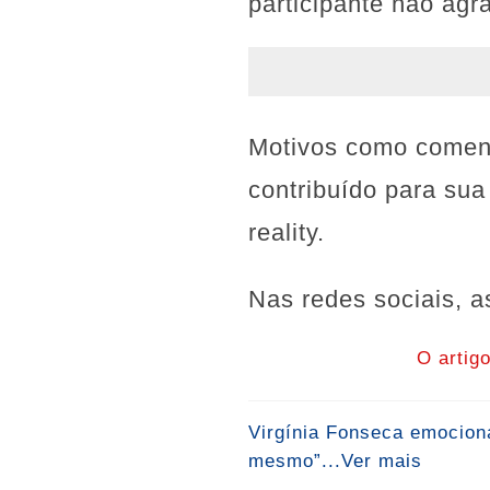
participante não ag
Motivos como coment
contribuído para su
reality.
Nas redes sociais, a
O artig
Virgínia Fonseca emociona
mesmo”...Ver mais