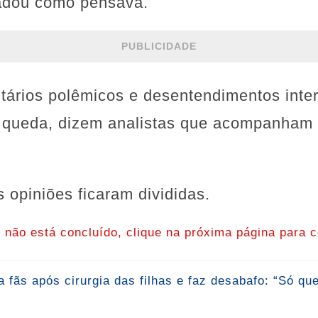
radou como pensava.
PUBLICIDADE
ários polêmicos e desentendimentos inte
a queda, dizem analistas que acompanham 
s opiniões ficaram divididas.
o não está concluído, clique na próxima página para c
 fãs após cirurgia das filhas e faz desabafo: “Só qu